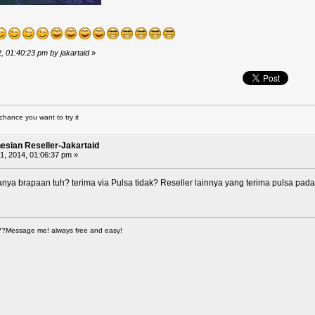
2, 01:40:23 pm by jakartaid
»
chance you want to try it
nesian Reseller-Jakartaid
, 2014, 01:06:37 pm »
ya brapaan tuh? terima via Pulsa tidak? Reseller lainnya yang terima pulsa pada
??Message me! always free and easy!