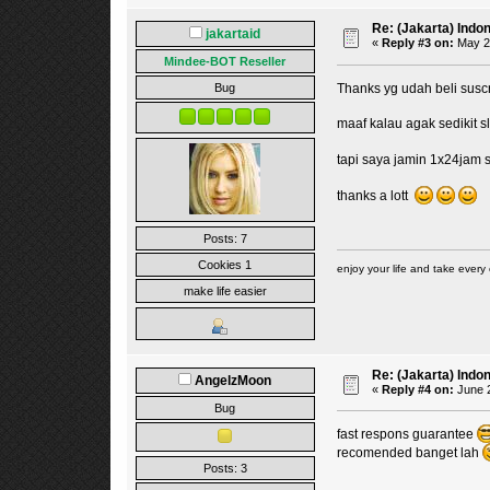
Re: (Jakarta) Indo
jakartaid
«
Reply #3 on:
May 22
Mindee-BOT Reseller
Thanks yg udah beli sus
Bug
maaf kalau agak sedikit s
tapi saya jamin 1x24jam 
thanks a lott
Posts: 7
Cookies 1
enjoy your life and take every 
make life easier
Re: (Jakarta) Indo
AngelzMoon
«
Reply #4 on:
June 2
Bug
fast respons guarantee
recomended banget lah
Posts: 3