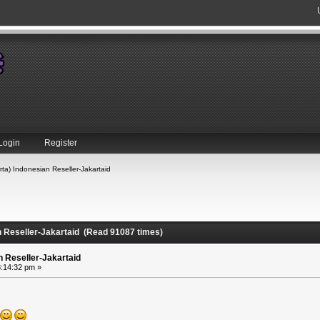
Login
Register
rta) Indonesian Reseller-Jakartaid
n Reseller-Jakartaid (Read 91087 times)
n Reseller-Jakartaid
:14:32 pm »