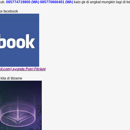
hub.
085774719800 (WA) 085770666401 (WA)
kalo gk di angkat mungkin lagi di ke
ke facebook
com) ayunda Putri Fitriani
kita di tibiame