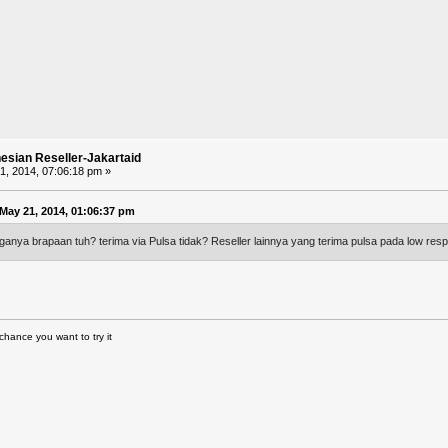
nesian Reseller-Jakartaid
, 2014, 07:06:18 pm »
May 21, 2014, 01:06:37 pm
nya brapaan tuh? terima via Pulsa tidak? Reseller lainnya yang terima pulsa pada low resp
chance you want to try it