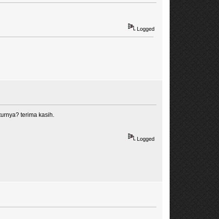
Logged
iturnya? terima kasih.
Logged