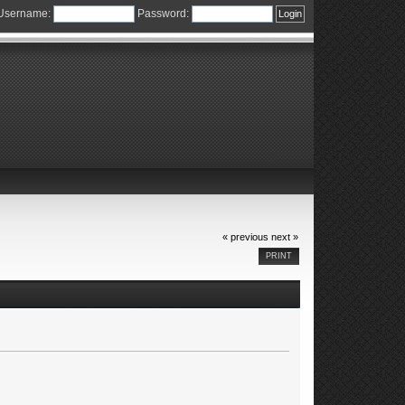
Username:
Password:
« previous
next »
PRINT