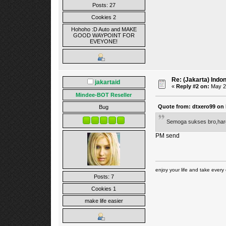
Posts: 27
Cookies 2
Hohoho :D Auto and MAKE
GOOD WAYPOINT FOR
EVEYONE!
Re: (Jakarta) Indo
jakartaid
«
Reply #2 on:
May 21
Mindee-BOT Reseller
Quote from: dtxero99 on 
Bug
Semoga sukses bro,harga
PM send
enjoy your life and take every 
Posts: 7
Cookies 1
make life easier