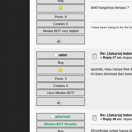
Bug
detil harganya berapa ?
Posts: 9
Cookies 0
I have been trying to be the b
Mindee BOT very helpful
Re: (Jakarta) Indo
udon
«
Reply #7 on:
August
Bug
ayunda, mau nanya free tri
ini baru donload dan baru 
Posts: 3
Cookies 0
I love Mindee-BOT!
Re: (Jakarta) Indo
jakartaid
«
Reply #8 on:
Septem
Mindee-BOT Reseller
@northstar untuk harga b
Bug