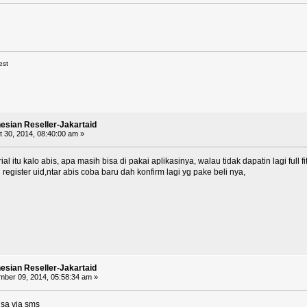
est
nesian Reseller-Jakartaid
 30, 2014, 08:40:00 am »
al itu kalo abis, apa masih bisa di pakai aplikasinya, walau tidak dapatin lagi full f
register uid,ntar abis coba baru dah konfirm lagi yg pake beli nya,
nesian Reseller-Jakartaid
ber 09, 2014, 05:58:34 am »
isa via sms