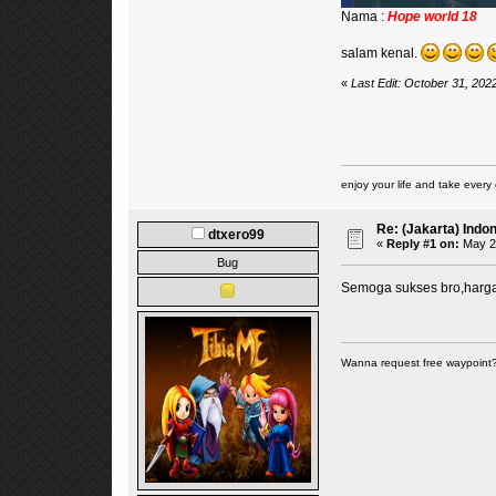
Nama :
Hope world 18
salam kenal.
«
Last Edit: October 31, 202
enjoy your life and take every 
Re: (Jakarta) Indo
dtxero99
«
Reply #1 on:
May 21
Bug
Semoga sukses bro,hargan
Wanna request free waypoint