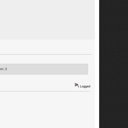
on ;3
Logged