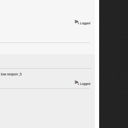
Logged
 low respon ;3
Logged