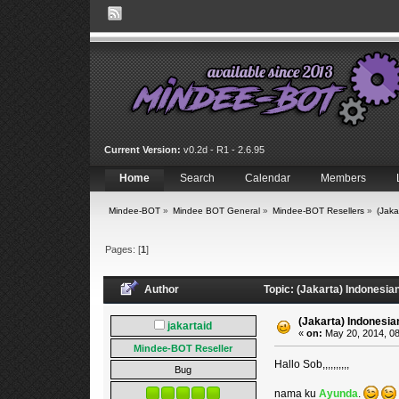
Current Version:
v0.2d - R1 - 2.6.95
Home
Search
Calendar
Members
Mindee-BOT
»
Mindee BOT General
»
Mindee-BOT Resellers
»
(Jaka
Pages: [
1
]
Author
Topic: (Jakarta) Indonesia
(Jakarta) Indonesia
jakartaid
«
on:
May 20, 2014, 08
Mindee-BOT Reseller
Hallo Sob,,,,,,,,,,
Bug
nama ku
Ayunda
.