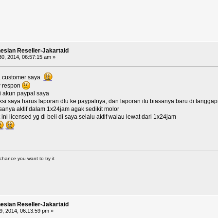
nesian Reseller-Jakartaid
0, 2014, 06:57:15 am »
 customer saya
w respon
i akun paypal saya
si saya harus laporan dlu ke paypalnya, dan laporan itu biasanya baru di tangga
sanya aktif dalam 1x24jam agak sedikit molor
ni licensed yg di beli di saya selalu aktif walau lewat dari 1x24jam
chance you want to try it
nesian Reseller-Jakartaid
9, 2014, 06:13:59 pm »