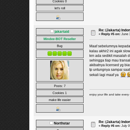
Cookies 0
let's roll
Re: (Jakarta) Indo
jakartaid
«
Reply #5 on:
June 3
Mindee-BOT Reseller
Bug
Maaf sebelumnya kepada
kalau akhir2 ini agak slo
krn ada sedikit masalah d
sehingga tiap mau transak
akibatnya licensed yg bia
tp untungnya sampai saat i
sekali lagi maaf ya
Posts: 7
Cookies 1
enjoy your life and take every 
make life easier
Re: (Jakarta) Indo
Northstar
«
Reply #6 on:
July 0