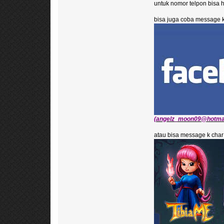
untuk nomor telpon bisa 
bisa juga coba message 
(angelz_moon09@hotmail.
atau bisa message k char 